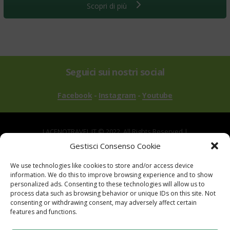
Scopri di più
Seguici sui nostri social
Facebook
-
Instagram
-
Youtube
LACENOTRAVEL.IT © 2022. All Rights Reserved |
via Alle Mandrie, 83043 Bagnoli Irpino AV | P.IVA
Gestisci Consenso Cookie
02670540646
We use technologies like cookies to store and/or access device
Powered by
TreeWeb
|
Privacy
|
Cookie
|
information. We do this to improve browsing experience and to show
Contatti
|
Mappa del Sito
personalized ads. Consenting to these technologies will allow us to
process data such as browsing behavior or unique IDs on this site. Not
consenting or withdrawing consent, may adversely affect certain
features and functions.