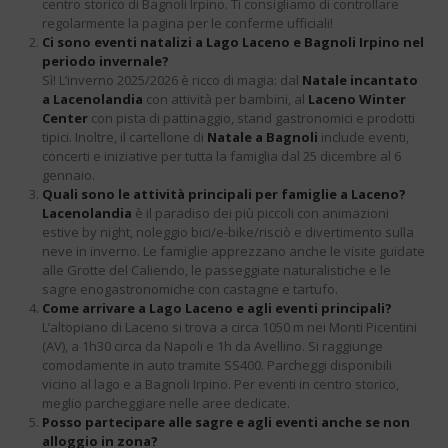
centro storico di Bagnoli Irpino. Ti consigliamo di controllare
regolarmente la pagina per le conferme ufficiali!
Ci sono eventi natalizi a Lago Laceno e Bagnoli Irpino nel
periodo invernale?
Sì! L’inverno 2025/2026 è ricco di magia: dal
Natale incantato
a Lacenolandia
con attività per bambini, al
Laceno Winter
Center
con pista di pattinaggio, stand gastronomici e prodotti
tipici. Inoltre, il cartellone di
Natale a Bagnoli
include eventi,
concerti e iniziative per tutta la famiglia dal 25 dicembre al 6
gennaio.
Quali sono le attività principali per famiglie a Laceno?
Lacenolandia
è il paradiso dei più piccoli con animazioni
estive by night, noleggio bici/e-bike/risciò e divertimento sulla
neve in inverno. Le famiglie apprezzano anche le visite guidate
alle Grotte del Caliendo, le passeggiate naturalistiche e le
sagre enogastronomiche con castagne e tartufo.
Come arrivare a Lago Laceno e agli eventi principali?
L’altopiano di Laceno si trova a circa 1050 m nei Monti Picentini
(AV), a 1h30 circa da Napoli e 1h da Avellino. Si raggiunge
comodamente in auto tramite SS400. Parcheggi disponibili
vicino al lago e a Bagnoli Irpino. Per eventi in centro storico,
meglio parcheggiare nelle aree dedicate.
Posso partecipare alle sagre e agli eventi anche se non
alloggio in zona?