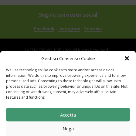
Seguici sui nostri social
Facebook
-
Instagram
-
Youtube
LACENOTRAVEL.IT © 2022. All Rights Reserved |
via Alle Mandrie, 83043 Bagnoli Irpino AV | P.IVA
Gestisci Consenso Cookie
02670540646
We use technologies like cookies to store and/or access device
Powered by
TreeWeb
|
Privacy
|
Cookie
|
information. We do this to improve browsing experience and to show
Contatti
|
Mappa del Sito
personalized ads. Consenting to these technologies will allow us to
process data such as browsing behavior or unique IDs on this site. Not
consenting or withdrawing consent, may adversely affect certain
features and functions.
Sito realizzato con i fondi del "Gruppo di Azione
Accetta
Locale I Sentieri del Buon Vivere s.c. a r.l.".
Programma di Sviluppo Rurale per la Campania
Nega
2014-2020. Misura 19 - Sviluppo Locale di tipo