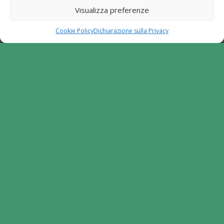
partecipativo - Leader. Tipologia di intervento
Visualizza preferenze
6.2.1. Aiuto all'avviamento d'impresa per attività
extra agricole in zone rurali
Cookie Policy
Dichiarazione sulla Privacy