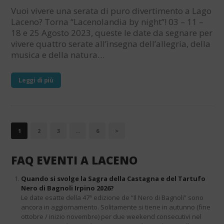
Vuoi vivere una serata di puro divertimento a Lago
Laceno? Torna “Lacenolandia by night”! 03 – 11 –
18 e 25 Agosto 2023, queste le date da segnare per
vivere quattro serate all’insegna dell’allegria, della
musica e della natura…
Leggi di più
PAGINAZIONE
PAGE
1
PAGE
2
PAGE
3
…
PAGE
6
>
DEGLI
ARTICOLI
FAQ EVENTI A LACENO
Quando si svolge la Sagra della Castagna e del Tartufo
Nero di Bagnoli Irpino 2026?
Le date esatte della 47ª edizione de “Il Nero di Bagnoli” sono
ancora in aggiornamento. Solitamente si tiene in autunno (fine
ottobre / inizio novembre) per due weekend consecutivi nel