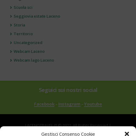
Scuola sci
Seggiovia estate Laceno
Storia
Territorio
Uncategorized
Webcam Laceno
Webcam lago Laceno
Seguici sui nostri social
Facebook
-
Instagram
-
Youtube
LACENOTRAVEL.IT © 2022. All Rights Reserved |
via Alle Mandrie, 83043 Bagnoli Irpino AV | P.IVA
Gestisci Consenso Cookie