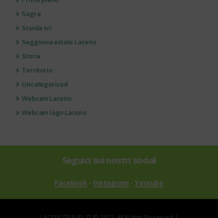
Sagra
Scuola sci
Seggiovia estate Laceno
Storia
Territorio
Uncategorized
Webcam Laceno
Webcam lago Laceno
Seguici sui nostri social
Facebook
-
Instagram
-
Youtube
LACENOTRAVEL.IT © 2022. All Rights Reserved |