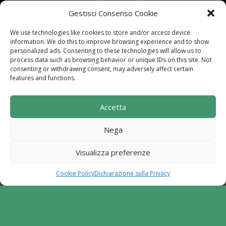
via Alle Mandrie, 83043 Bagnoli Irpino AV | P.IVA
Gestisci Consenso Cookie
02670540646
We use technologies like cookies to store and/or access device
Powered by
TreeWeb
|
Privacy
|
Cookie
|
information. We do this to improve browsing experience and to show
Contatti
|
Mappa del Sito
personalized ads. Consenting to these technologies will allow us to
process data such as browsing behavior or unique IDs on this site. Not
consenting or withdrawing consent, may adversely affect certain
features and functions.
Sito realizzato con i fondi del "Gruppo di Azione
Accetta
Locale I Sentieri del Buon Vivere s.c. a r.l.".
Programma di Sviluppo Rurale per la Campania
Nega
2014-2020. Misura 19 - Sviluppo Locale di tipo
partecipativo - Leader. Tipologia di intervento
Visualizza preferenze
6.2.1. Aiuto all'avviamento d'impresa per attività
extra agricole in zone rurali
Cookie Policy
Dichiarazione sulla Privacy