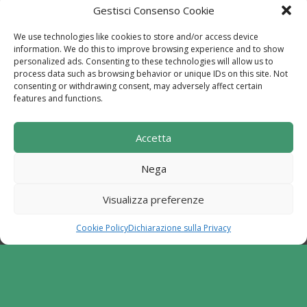
via Alle Mandrie, 83043 Bagnoli Irpino AV | P.IVA
Gestisci Consenso Cookie
02670540646
We use technologies like cookies to store and/or access device
Powered by
TreeWeb
|
Privacy
|
Cookie
|
information. We do this to improve browsing experience and to show
Contatti
|
Mappa del Sito
personalized ads. Consenting to these technologies will allow us to
process data such as browsing behavior or unique IDs on this site. Not
consenting or withdrawing consent, may adversely affect certain
features and functions.
Sito realizzato con i fondi del "Gruppo di Azione
Accetta
Locale I Sentieri del Buon Vivere s.c. a r.l.".
Programma di Sviluppo Rurale per la Campania
Nega
2014-2020. Misura 19 - Sviluppo Locale di tipo
partecipativo - Leader. Tipologia di intervento
Visualizza preferenze
6.2.1. Aiuto all'avviamento d'impresa per attività
extra agricole in zone rurali
Cookie Policy
Dichiarazione sulla Privacy