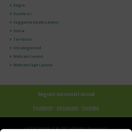
Sagra
Scuola sci
Seggiovia estate Laceno
Storia
Territorio
Uncategorized
Webcam Laceno
Webcam lago Laceno
Seguici sui nostri social
Facebook
-
Instagram
-
Youtube
LACENOTRAVEL.IT © 2022. All Rights Reserved |