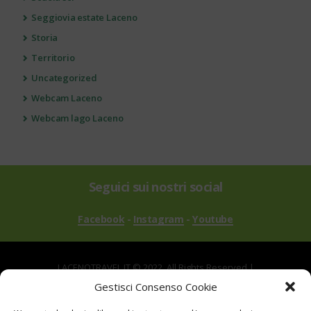
Seggiovia estate Laceno
Storia
Territorio
Uncategorized
Webcam Laceno
Webcam lago Laceno
Seguici sui nostri social
Facebook
-
Instagram
-
Youtube
LACENOTRAVEL.IT © 2022. All Rights Reserved |
via Alle Mandrie, 83043 Bagnoli Irpino AV | P.IVA
Gestisci Consenso Cookie
02670540646