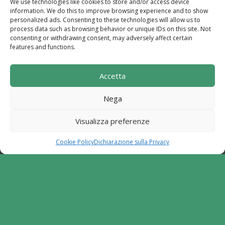
We use technologies like cookies to store and/or access device
Powered by
TreeWeb
|
Privacy
|
Cookie
|
information. We do this to improve browsing experience and to show
Contatti
|
Mappa del Sito
personalized ads. Consenting to these technologies will allow us to
process data such as browsing behavior or unique IDs on this site. Not
consenting or withdrawing consent, may adversely affect certain
features and functions.
Sito realizzato con i fondi del "Gruppo di Azione
Accetta
Locale I Sentieri del Buon Vivere s.c. a r.l.".
Programma di Sviluppo Rurale per la Campania
Nega
2014-2020. Misura 19 - Sviluppo Locale di tipo
partecipativo - Leader. Tipologia di intervento
Visualizza preferenze
6.2.1. Aiuto all'avviamento d'impresa per attività
extra agricole in zone rurali
Cookie Policy
Dichiarazione sulla Privacy