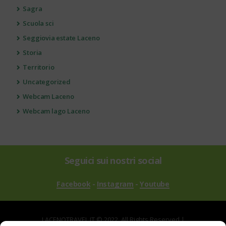
Sagra
Scuola sci
Seggiovia estate Laceno
Storia
Territorio
Uncategorized
Webcam Laceno
Webcam lago Laceno
Seguici sui nostri social
Facebook
-
Instagram
-
Youtube
LACENOTRAVEL.IT © 2022. All Rights Reserved |