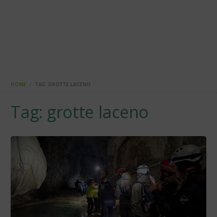
HOME
TAG: GROTTE LACENO
Tag: grotte laceno