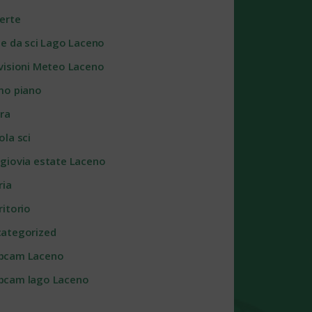
erte
te da sci Lago Laceno
visioni Meteo Laceno
mo piano
ra
ola sci
giovia estate Laceno
ria
ritorio
ategorized
bcam Laceno
cam lago Laceno