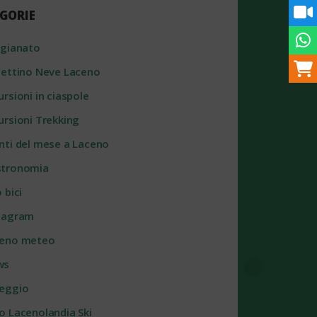
GORIE
igianato
lettino Neve Laceno
ursioni in ciaspole
ursioni Trekking
nti del mese a Laceno
tronomia
 bici
tagram
eno meteo
ws
eggio
o Lacenolandia Ski