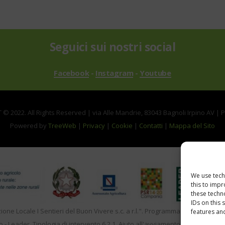
Seguici sui nostri social
Facebook
-
Instagram
-
Youtube
© 2022. All Rights Reserved | via Alle Mandrie, 83043 Bagnoli Irpino AV | 
Powered by
TreeWeb
|
Privacy
|
Cookie
|
Contatti
|
Mappa del Sito
We use tech
this to imp
these techn
IDs on this 
zione Locale I Sentieri del Buon Vivere s.c. a r.l.". Programma di Sviluppo 
features and
o - Leader. Tipologia di intervento 6.2.1. Aiuto all'avviamento d'impresa per a