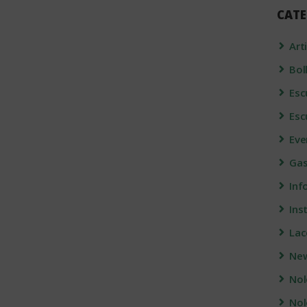
CATE
Art
Bol
Esc
Esc
Eve
Gas
Info
Ins
Lac
Ne
Nol
Nol