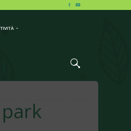
TIVITÀ
 park