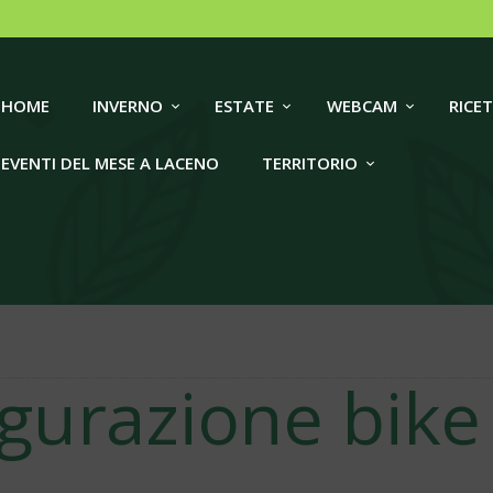
HOME
INVERNO
LACENO TRAVEL
HOME
INVERNO
ESTATE
WEBCAM
RICET
ESTATE
EVENTI DEL MESE A LACENO
TERRITORIO
WEBCAM
RICETTIVITÀ
EVENTI DEL MESE A
LACENO
ugurazione bike
TERRITORIO