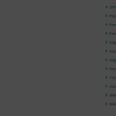
Off
Pis
Pre
Pri
Sag
Scu
Seg
Sto
Ter
Unc
We
Web