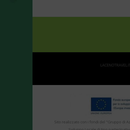
LACENOTRAVEL.IT 
Sito realizzato con i fondi del "Gruppo di A
Sviluppo Locale di tipo partecipativ