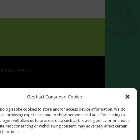
P.IVA 02670540646
Gestisci Consenso Cookie
nologies like cookies to store and/or access device information. We do
rove browsing experience and to show personalized ads. Consenting to
ologies will allow us to process data such as browsing behavior or unique
site. Not consenting or withdrawing consent, may adversely affect certain
Rurale per la Campania 2014-2020. Misura 19 -
 functions.
ttività extra agricole in zone rurali