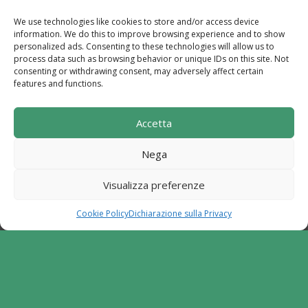
02670540646
We use technologies like cookies to store and/or access device
Powered by
TreeWeb
|
Privacy
|
Cookie
|
information. We do this to improve browsing experience and to show
Contatti
|
Mappa del Sito
personalized ads. Consenting to these technologies will allow us to
process data such as browsing behavior or unique IDs on this site. Not
consenting or withdrawing consent, may adversely affect certain
features and functions.
Sito realizzato con i fondi del "Gruppo di Azione
Accetta
Locale I Sentieri del Buon Vivere s.c. a r.l.".
Programma di Sviluppo Rurale per la Campania
Nega
2014-2020. Misura 19 - Sviluppo Locale di tipo
partecipativo - Leader. Tipologia di intervento
Visualizza preferenze
6.2.1. Aiuto all'avviamento d'impresa per attività
extra agricole in zone rurali
Cookie Policy
Dichiarazione sulla Privacy