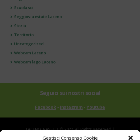
Scuola sci
Seggiovia estate Laceno
Storia
Territorio
Uncategorized
Webcam Laceno
Webcam lago Laceno
Seguici sui nostri social
Facebook
-
Instagram
-
Youtube
LACENOTRAVEL.IT © 2022. All Rights Reserved |
via Alle Mandrie, 83043 Bagnoli Irpino AV | P.IVA
Gestisci Consenso Cookie