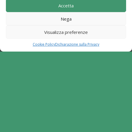
Accetta
Locale I Sentieri del Buon Vivere s.c. a r.l.".
Programma di Sviluppo Rurale per la Campania
Nega
2014-2020. Misura 19 - Sviluppo Locale di tipo
partecipativo - Leader. Tipologia di intervento
Visualizza preferenze
6.2.1. Aiuto all'avviamento d'impresa per attività
extra agricole in zone rurali
Cookie Policy
Dichiarazione sulla Privacy