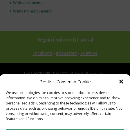
Webcam Laceno
Webcam lago Laceno
Seguici sui nostri social
Facebook
-
Instagram
-
Youtube
LACENOTRAVEL.IT © 2022. All Rights Reserved |
via Alle Mandrie, 83043 Bagnoli Irpino AV | P.IVA
Gestisci Consenso Cookie
02670540646
We use technologies like cookies to store and/or access device
Powered by
TreeWeb
|
Privacy
|
Cookie
|
information. We do this to improve browsing experience and to show
Contatti
|
Mappa del Sito
personalized ads. Consenting to these technologies will allow us to
process data such as browsing behavior or unique IDs on this site. Not
consenting or withdrawing consent, may adversely affect certain
features and functions.
Sito realizzato con i fondi del "Gruppo di Azione