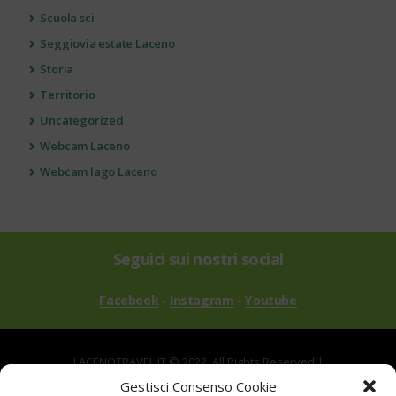
Scuola sci
Seggiovia estate Laceno
Storia
Territorio
Uncategorized
Webcam Laceno
Webcam lago Laceno
Seguici sui nostri social
Facebook
-
Instagram
-
Youtube
LACENOTRAVEL.IT © 2022. All Rights Reserved |
via Alle Mandrie, 83043 Bagnoli Irpino AV | P.IVA
Gestisci Consenso Cookie