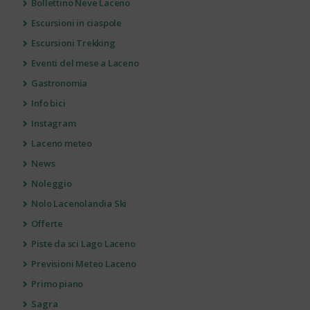
Bollettino Neve Laceno
Escursioni in ciaspole
Escursioni Trekking
Eventi del mese a Laceno
Gastronomia
Info bici
Instagram
Laceno meteo
News
Noleggio
Nolo Lacenolandia Ski
Offerte
Piste da sci Lago Laceno
Previsioni Meteo Laceno
Primo piano
Sagra