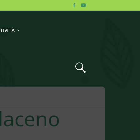
TIVITÀ
 laceno