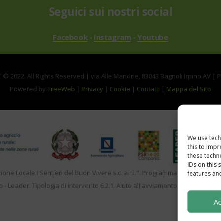
Seguici sui nostri social
Facebook
-
Instagram
-
Youtube
© 2022. All Rights Reserved | via Alle Mandrie, 83043 Bagnoli Irpino AV | 
Powered by
TreeWeb
|
Privacy
|
Cookie
|
Contatti
|
Mappa del Sito
We use tech
this to imp
these techn
IDs on this 
zione Locale I Sentieri del Buon Vivere s.c. a r.l.". Programma di Sviluppo 
features and
o - Leader. Tipologia di intervento 6.2.1. Aiuto all'avviamento d'impresa per a
Ac