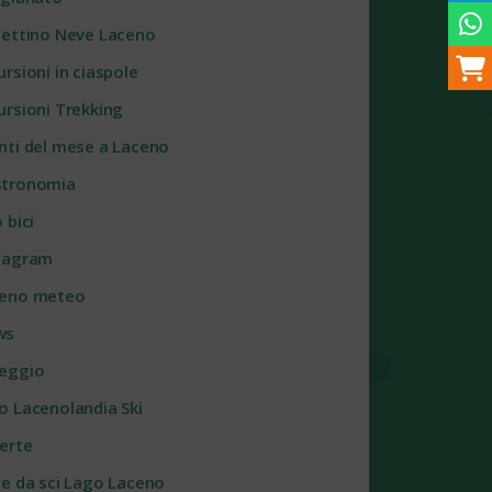
lettino Neve Laceno
ursioni in ciaspole
ursioni Trekking
nti del mese a Laceno
tronomia
 bici
tagram
eno meteo
ws
eggio
o Lacenolandia Ski
erte
te da sci Lago Laceno