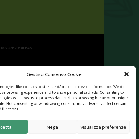
P.IVA 02670540646
Gestisci Consenso Cookie
nologies like cookies to store and/or access device information. We do
rove browsing experience and to show personalized ads. Consenting to
ologies will allow us to process data such as browsing behavior or unique
site. Not consenting or withdrawing consent, may adversely affect certain
Rurale per la Campania 2014-2020. Misura 19 -
 functions.
ttività extra agricole in zone rurali
cetta
Nega
Visualizza preferenze