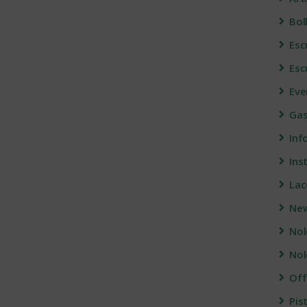
Bol
Esc
Esc
Eve
Gas
Info
Ins
Lac
Ne
Nol
Nol
Off
Pis