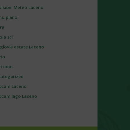
visioni Meteo Laceno
mo piano
ra
ola sci
giovia estate Laceno
ria
ritorio
ategorized
bcam Laceno
cam lago Laceno