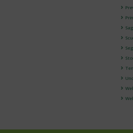
Pre
Pri
Sag
Scu
Seg
Sto
Ter
Unc
We
Web