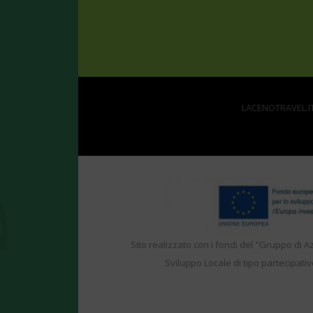
LACENOTRAVEL.IT 
Sito realizzato con i fondi del "Gruppo di A
Sviluppo Locale di tipo partecipativ