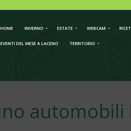
HOME
INVERNO
LACENO TRAVEL
HOME
INVERNO
ESTATE
WEBCAM
RICET
ESTATE
EVENTI DEL MESE A LACENO
TERRITORIO
WEBCAM
RICETTIVITÀ
EVENTI DEL MESE A
LACENO
uno automobili
TERRITORIO