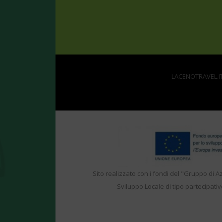
LACENOTRAVEL.IT 
Sito realizzato con i fondi del "Gruppo di A
Sviluppo Locale di tipo partecipativ