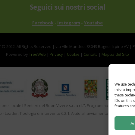
Seguici sui nostri social
Facebook
-
Instagram
-
Youtube
© 2022. All Rights Reserved | via Alle Mandrie, 83043 Bagnoli Irpino AV | 
Powered by
TreeWeb
|
Privacy
|
Cookie
|
Contatti
|
Mappa del Sito
We use tech
this to imp
these techn
IDs on this 
zione Locale I Sentieri del Buon Vivere s.c. a r.l.". Programma di Sviluppo 
features and
o - Leader. Tipologia di intervento 6.2.1. Aiuto all'avviamento d'impresa per a
Ac