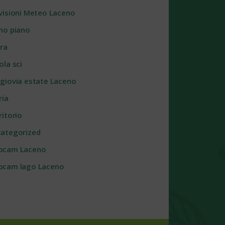
visioni Meteo Laceno
mo piano
ra
ola sci
giovia estate Laceno
ria
ritorio
ategorized
bcam Laceno
cam lago Laceno