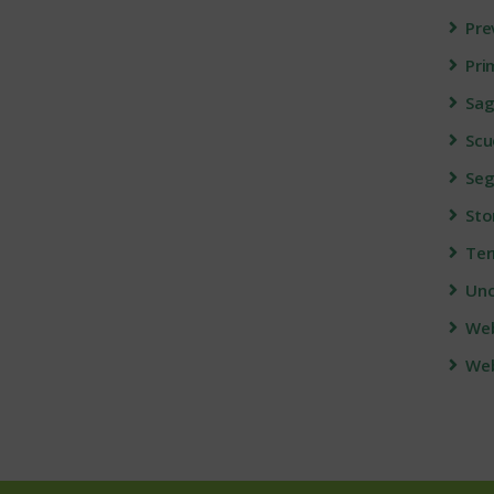
Pre
Pri
Sag
Scu
Seg
Sto
Ter
Unc
We
Web