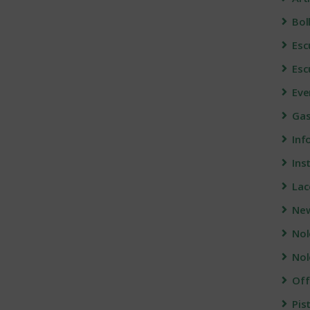
Bol
Esc
Esc
Eve
Gas
Info
Ins
Lac
Ne
Nol
Nol
Off
Pis