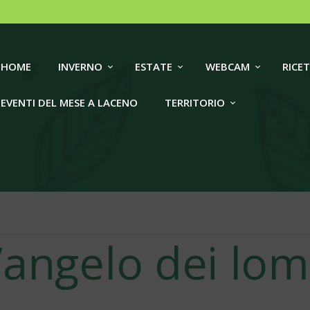
HOME
INVERNO
LACENO TRAVEL
HOME
INVERNO
ESTATE
WEBCAM
RICET
ESTATE
EVENTI DEL MESE A LACENO
TERRITORIO
WEBCAM
RICETTIVITÀ
EVENTI DEL MESE A
LACENO
’angelo dei lo
TERRITORIO