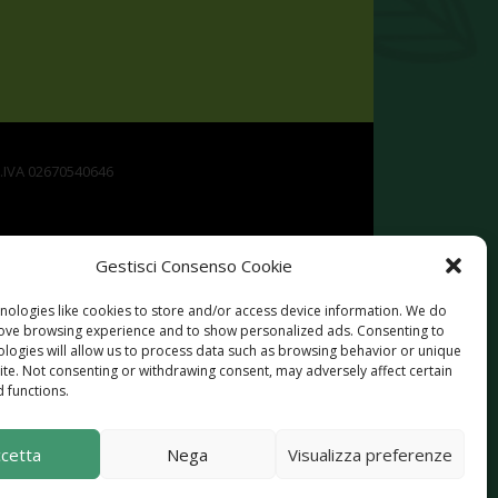
P.IVA 02670540646
Gestisci Consenso Cookie
nologies like cookies to store and/or access device information. We do
rove browsing experience and to show personalized ads. Consenting to
ologies will allow us to process data such as browsing behavior or unique
site. Not consenting or withdrawing consent, may adversely affect certain
Rurale per la Campania 2014-2020. Misura 19 -
 functions.
ttività extra agricole in zone rurali
cetta
Nega
Visualizza preferenze