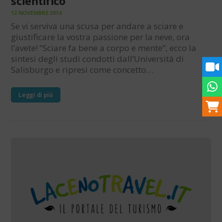
scientifico
12 NOVEMBRE 2014
Se vi serviva una scusa per andare a sciare e
giustificare la vostra passione per la neve, ora
l’avete! “Sciare fa bene a corpo e mente“, ecco la
sintesi degli studi condotti dall’Università di
Salisburgo e ripresi come concetto…
Leggi di più