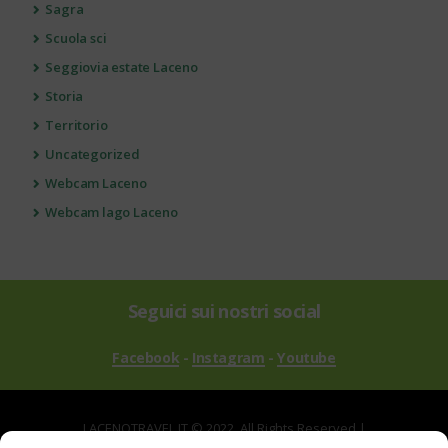
Sagra
Scuola sci
Seggiovia estate Laceno
Storia
Territorio
Uncategorized
Webcam Laceno
Webcam lago Laceno
Seguici sui nostri social
Facebook
-
Instagram
-
Youtube
LACENOTRAVEL.IT © 2022. All Rights Reserved |