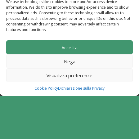
We use technologies like cookies to store and/or access device
Powered by
TreeWeb
|
Privacy
|
Cookie
|
information. We do this to improve browsing experience and to show
Contatti
|
Mappa del Sito
personalized ads. Consenting to these technologies will allow us to
process data such as browsing behavior or unique IDs on this site. Not
consenting or withdrawing consent, may adversely affect certain
features and functions.
Sito realizzato con i fondi del "Gruppo di Azione
Accetta
Locale I Sentieri del Buon Vivere s.c. a r.l.".
Programma di Sviluppo Rurale per la Campania
Nega
2014-2020. Misura 19 - Sviluppo Locale di tipo
partecipativo - Leader. Tipologia di intervento
Visualizza preferenze
6.2.1. Aiuto all'avviamento d'impresa per attività
extra agricole in zone rurali
Cookie Policy
Dichiarazione sulla Privacy