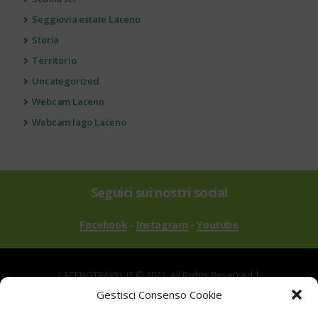
Seggiovia estate Laceno
Storia
Territorio
Uncategorized
Webcam Laceno
Webcam lago Laceno
Seguici sui nostri social
Facebook
-
Instagram
-
Youtube
LACENOTRAVEL.IT © 2022. All Rights Reserved |
via Alle Mandrie, 83043 Bagnoli Irpino AV | P.IVA
Gestisci Consenso Cookie
02670540646