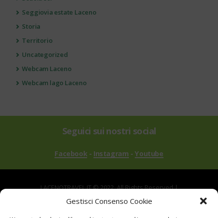
Seggiovia estate Laceno
Storia
Territorio
Uncategorized
Webcam Laceno
Webcam lago Laceno
Seguici sui nostri social
Facebook
-
Instagram
-
Youtube
LACENOTRAVEL.IT © 2022. All Rights Reserved |
via Alle Mandrie, 83043 Bagnoli Irpino AV | P.IVA
Gestisci Consenso Cookie
02670540646