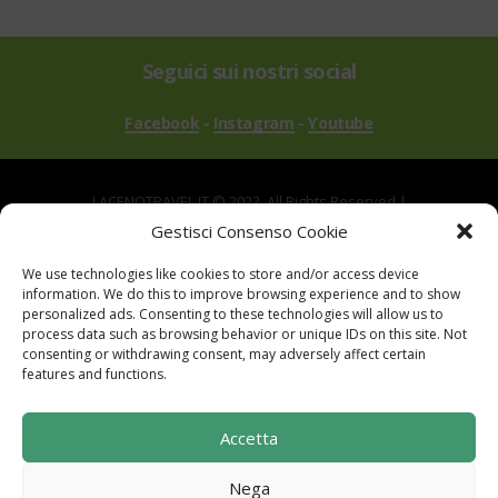
Seguici sui nostri social
Facebook
-
Instagram
-
Youtube
LACENOTRAVEL.IT © 2022. All Rights Reserved |
via Alle Mandrie, 83043 Bagnoli Irpino AV | P.IVA
Gestisci Consenso Cookie
02670540646
We use technologies like cookies to store and/or access device
Powered by
TreeWeb
|
Privacy
|
Cookie
|
information. We do this to improve browsing experience and to show
Contatti
|
Mappa del Sito
personalized ads. Consenting to these technologies will allow us to
process data such as browsing behavior or unique IDs on this site. Not
consenting or withdrawing consent, may adversely affect certain
features and functions.
Sito realizzato con i fondi del "Gruppo di Azione
Accetta
Locale I Sentieri del Buon Vivere s.c. a r.l.".
Programma di Sviluppo Rurale per la Campania
Nega
2014-2020. Misura 19 - Sviluppo Locale di tipo