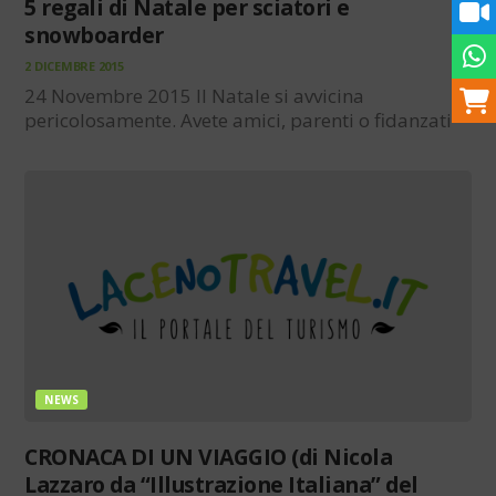
5 regali di Natale per sciatori e
snowboarder
2 DICEMBRE 2015
24 Novembre 2015 Il Natale si avvicina
pericolosamente. Avete amici, parenti o fidanzati
che amano lo sci? Non sapete dove sbattere la
testa e che cosa regalargli? Non preoccupatevi,
abbiamo selezionato una serie di oggetti che
potrebbero fare al…
NEWS
CRONACA DI UN VIAGGIO (di Nicola
Lazzaro da “Illustrazione Italiana” del