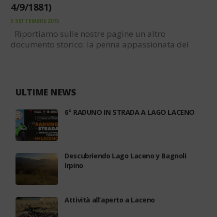
4/9/1881)
5 SETTEMBRE 2015
Riportiamo sulle nostre pagine un altro
documento storico: la penna appassionata del
Lazzaro che ci racconta con citazioni bibbliche e
una narrativa romanzesca uno spaccato di vita
post unitario. Lo riportiamo perchè c’è bisogno
oggi di Michele Lenzi,…
ULTIME NEWS
6° RADUNO IN STRADA A LAGO LACENO
Descubriendo Lago Laceno y Bagnoli
Irpino
Attività all’aperto a Laceno