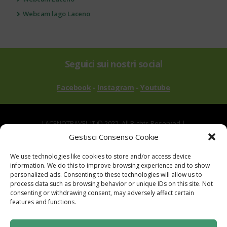
Webcam lago Laceno
Seguici sui nostri social
Facebook
-
Instagram
-
Youtube
LACENOTRAVEL.IT © 2022. All Rights Reserved |
via Alle Mandrie, 83043 Bagnoli Irpino AV | P.IVA
Gestisci Consenso Cookie
02670540646
We use technologies like cookies to store and/or access device
Powered by
TreeWeb
|
Privacy
|
Cookie
|
information. We do this to improve browsing experience and to show
Contatti
|
Mappa del Sito
personalized ads. Consenting to these technologies will allow us to
process data such as browsing behavior or unique IDs on this site. Not
consenting or withdrawing consent, may adversely affect certain
features and functions.
Sito realizzato con i fondi del "Gruppo di Azione