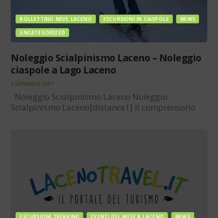
BOLLETTINO NEVE LACENO
ESCURSIONI IN CIASPOLE
NEWS
UNCATEGORIZED
Noleggio Scialpinismo Laceno – Noleggio
ciaspole a Lago Laceno
1 GENNAIO 2017
Noleggio Scialpinismo Laceno Noleggio
Scialpinismo Laceno[distance1] Il comprensorio
sciistico di Lago Laceno nel periodo invernale, offre
svariate proposte e attività grazie alla presenza di
una gran quantità di neve. Il Monte Raiamagra
con i suoi sentieri e pendii…
ESCURSIONI TREKKING
EVENTI DEL MESE A LACENO
NEWS