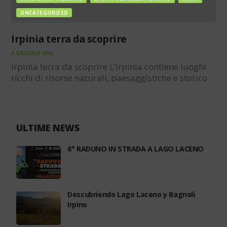
UNCATEGORIZED
Irpinia terra da scoprire
3 GIUGNO 2014
Irpinia terra da scoprire L’irpinia contiene luoghi
ricchi di risorse naturali, paesaggistiche e storico
culturali. Senza dubbio uno dei tratti più
suggestivi dell’entroterra campano. Il Parco
Regionale dei Monti Picentini ricco di flora e di
fauna, l’altopiano del Laceno,…
ULTIME NEWS
6° RADUNO IN STRADA A LAGO LACENO
Descubriendo Lago Laceno y Bagnoli
Irpino