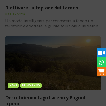
Riattivare l’altopiano del Laceno
8 GIUGNO 2019
Un modo intelligente per conoscere a fondo un
territorio e adottare le giuste soluzioni o iniziative
è senza dubbio lo studio![distance1] Lo studio è il
punto focale di questo workshop, qualcuno può
pensare che possa essere riduttivo, ma solo…
NEWS
PRIMO PIANO
Descubriendo Lago Laceno y Bagnoli
Irpino