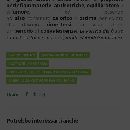
antinfiammatorie
,
antisettiche
,
equilibratore
d
ell’
umore
, ed essendo
ad
alto
contenuto
calorico
è
ottima
per coloro
che devono
rimettersi
in sesto dopo
un
periodo
di
convalescenza
.
Le varietà del frutto
sono 4, castagne, marroni, ibridi ed ibridi Giapponesi.
BAGNOLI IRPINO
CASTAGNA IGP DI MONTELLA
CASTAGNE IN CAMPANIA
PROPRIETÀ ED EFFETTI BENEFICI DELLA CASTAGNA
SAGRA DELLA CASTAGNA BAGNOLI IRPINO
Share:
NEWS
Potrebbe interessarti anche
PRIMO
PIANO