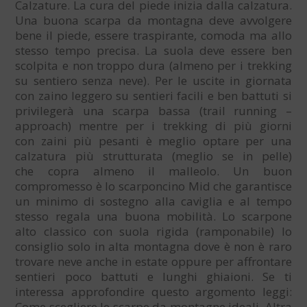
Calzature. La cura del piede inizia dalla calzatura.
Una buona scarpa da montagna deve avvolgere
bene il piede, essere traspirante, comoda ma allo
stesso tempo precisa. La suola deve essere ben
scolpita e non troppo dura (almeno per i trekking
su sentiero senza neve). Per le uscite in giornata
con zaino leggero su sentieri facili e ben battuti si
privilegerà una scarpa bassa (trail running –
approach) mentre per i trekking di più giorni
con zaini più pesanti è meglio optare per una
calzatura più strutturata (meglio se in pelle)
che copra almeno il malleolo. Un buon
compromesso è lo scarponcino Mid che garantisce
un minimo di sostegno alla caviglia e al tempo
stesso regala una buona mobilità. Lo scarpone
alto classico con suola rigida (ramponabile) lo
consiglio solo in alta montagna dove è non è raro
trovare neve anche in estate oppure per affrontare
sentieri poco battuti e lunghi ghiaioni. Se ti
interessa approfondire questo argomento leggi:
Come scegliere le scarpe da montagne ideali. Altra