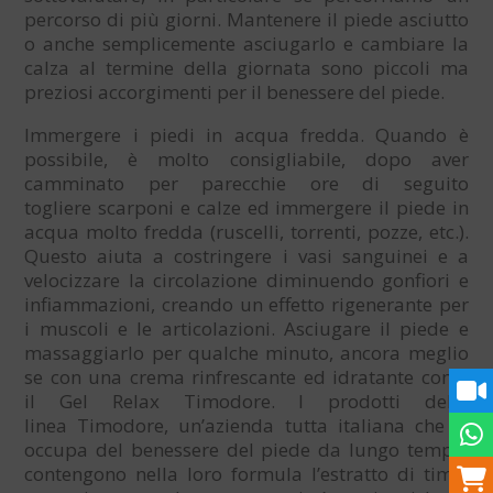
percorso di più giorni. Mantenere il piede asciutto
o anche semplicemente asciugarlo e cambiare la
calza al termine della giornata sono piccoli ma
preziosi accorgimenti per il benessere del piede.
Immergere i piedi in acqua fredda. Quando è
possibile, è molto consigliabile, dopo aver
camminato per parecchie ore di seguito
togliere scarponi e calze ed immergere il piede in
acqua molto fredda (ruscelli, torrenti, pozze, etc.).
Questo aiuta a costringere i vasi sanguinei e a
velocizzare la circolazione diminuendo gonfiori e
infiammazioni, creando un effetto rigenerante per
i muscoli e le articolazioni. Asciugare il piede e
massaggiarlo per qualche minuto, ancora meglio
se con una crema rinfrescante ed idratante come
il Gel Relax Timodore. I prodotti della
linea Timodore, un’azienda tutta italiana che si
occupa del benessere del piede da lungo tempo,
contengono nella loro formula l’estratto di timo,