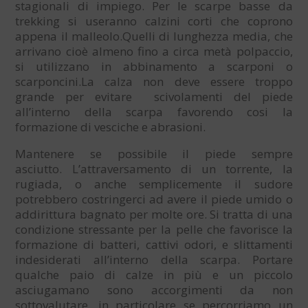
stagionali di impiego. Per le scarpe basse da
trekking si useranno calzini corti che coprono
appena il malleolo.Quelli di lunghezza media, che
arrivano cioè almeno fino a circa metà polpaccio,
si utilizzano in abbinamento a scarponi o
scarponcini.La calza non deve essere troppo
grande per evitare scivolamenti del piede
all’interno della scarpa favorendo cosi la
formazione di vesciche e abrasioni.
Mantenere se possibile il piede sempre
asciutto. L’attraversamento di un torrente, la
rugiada, o anche semplicemente il sudore
potrebbero costringerci ad avere il piede umido o
addirittura bagnato per molte ore. Si tratta di una
condizione stressante per la pelle che favorisce la
formazione di batteri, cattivi odori, e slittamenti
indesiderati all’interno della scarpa. Portare
qualche paio di calze in più e un piccolo
asciugamano sono accorgimenti da non
sottovalutare, in particolare se percorriamo un