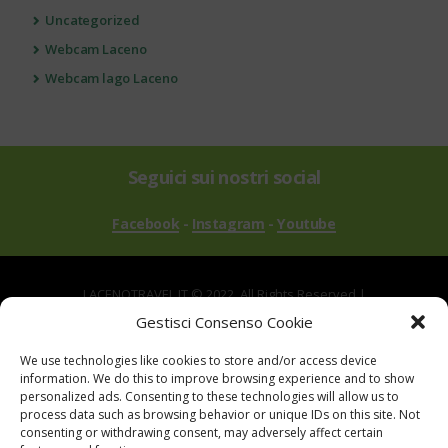
Uncategorized
Webcam Laceno
Webcam lago Laceno
Seguici sui nostri social
Facebook
-
Instagram
-
Youtube
LACENOTRAVEL.IT © 2022. All Rights Reserved |
via Alle Mandrie, 83043 Bagnoli Irpino AV | P.IVA
Gestisci Consenso Cookie
02670540646
We use technologies like cookies to store and/or access device
Powered by
TreeWeb
|
Privacy
|
Cookie
|
information. We do this to improve browsing experience and to show
Contatti
|
Mappa del Sito
personalized ads. Consenting to these technologies will allow us to
process data such as browsing behavior or unique IDs on this site. Not
consenting or withdrawing consent, may adversely affect certain