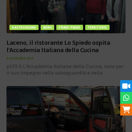
GASTRONOMIA
NEWS
PRIMO PIANO
TERRITORIO
Laceno, il ristorante Lo Spiedo ospita
l’Accademia Italiana della Cucina
8 DICEMBRE 2024
pt39.it L’Accademia Italiana della Cucina, nota per
il suo impegno nella salvaguardia e nella
diffusione delle tradizioni culinarie italiane, ha
scelto i ristorante Lo Spiedo, sull’altopiano
Laceno, come location per un pranzo speciale alla
riscoperta dei sapori e delle tradizioni irpine,…