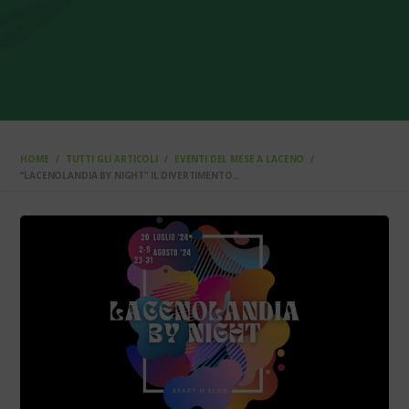
HOME
TUTTI GLI ARTICOLI
EVENTI DEL MESE A LACENO
“LACENOLANDIA BY NIGHT” IL DIVERTIMENTO...