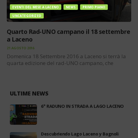
EVENTI DEL MESE A LACENO
NEWS
PRIMO PIANO
UNCATEGORIZED
Quarto Rad-UNO campano il 18 settembre
a Laceno
21 AGOSTO 2016
Domenica 18 Settembre 2016 a Laceno si terrà la
quarta edizione del rad-UNO campano, che
quest’anno ha scelto come location il verde
altopiano Irpino. L’evento è organizzato
dall’appassionato Yuri Felice De Fenza di Napoli. Il
raduno è aperto a…
ULTIME NEWS
6° RADUNO IN STRADA A LAGO LACENO
Descubriendo Lago Laceno y Bagnoli