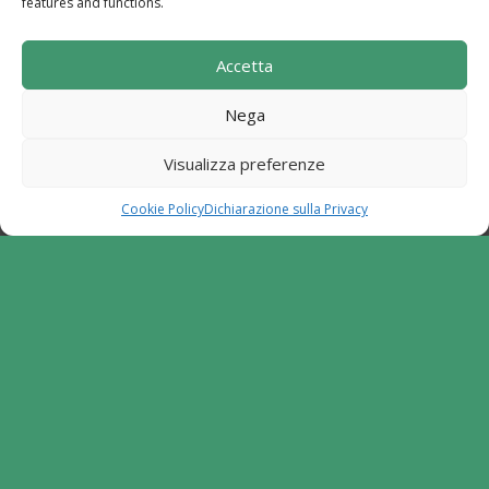
features and functions.
Sito realizzato con i fondi del "Gruppo di Azione
Accetta
Locale I Sentieri del Buon Vivere s.c. a r.l.".
Programma di Sviluppo Rurale per la Campania
Nega
2014-2020. Misura 19 - Sviluppo Locale di tipo
partecipativo - Leader. Tipologia di intervento
Visualizza preferenze
6.2.1. Aiuto all'avviamento d'impresa per attività
extra agricole in zone rurali
Cookie Policy
Dichiarazione sulla Privacy