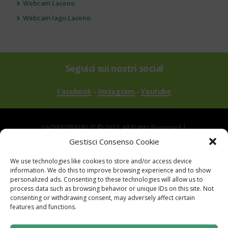
Webcam Laceno
Webcam lago Laceno
Seguici sui nostri social
Facebook
-
Instagram
-
Youtube
LACENOTRAVEL.IT © 2022. All Rights Reserved |
via Alle Mandrie, 83043 Bagnoli Irpino AV | P.IVA
Gestisci Consenso Cookie
02670540646
We use technologies like cookies to store and/or access device
Powered by
TreeWeb
|
Privacy
|
Cookie
|
information. We do this to improve browsing experience and to show
Contatti
|
Mappa del Sito
personalized ads. Consenting to these technologies will allow us to
process data such as browsing behavior or unique IDs on this site. Not
consenting or withdrawing consent, may adversely affect certain
features and functions.
Sito realizzato con i fondi del "Gruppo di Azione