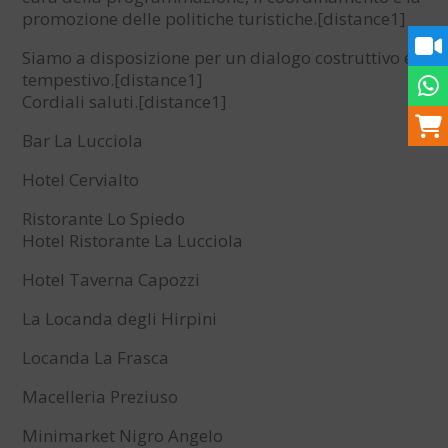
promozione delle politiche turistiche.[distance1]
Siamo a disposizione per un dialogo costruttivo e
tempestivo.[distance1]
Cordiali saluti.[distance1]
Bar La Lucciola
Hotel Cervialto
Ristorante Lo Spiedo
Hotel Ristorante La Lucciola
Hotel Taverna Capozzi
La Locanda degli Hirpini
Locanda La Frasca
Macelleria Preziuso
Minimarket Nigro Angelo