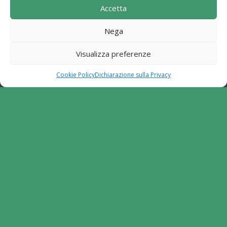
Accetta
Locale I Sentieri del Buon Vivere s.c. a r.l.".
Programma di Sviluppo Rurale per la Campania
Nega
2014-2020. Misura 19 - Sviluppo Locale di tipo
partecipativo - Leader. Tipologia di intervento
Visualizza preferenze
6.2.1. Aiuto all'avviamento d'impresa per attività
extra agricole in zone rurali
Cookie Policy
Dichiarazione sulla Privacy