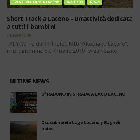
EVENTI DEL MESE A LACENO
INFO BICI
NEWS
Short Track a Laceno – un’attività dedicata
a tutti i bambini
5 LUGLIO 2019
All’interno del III Trofeo Mtb “Altopiano Laceno”,
in programma 6 e 7 luglio 2019, organizzato
dall’Asd Laceno Bike con il patrocinio del Comune
di Bagnoli Irpino, sabato sarà una giornata tutta
dedicata ai bambini dai 4 ai 15…
ULTIME NEWS
6° RADUNO IN STRADA A LAGO LACENO
Descubriendo Lago Laceno y Bagnoli
Irpino