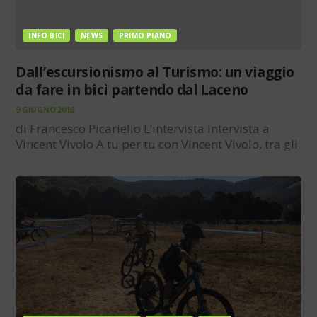
INFO BICI
NEWS
PRIMO PIANO
Dall’escursionismo al Turismo: un viaggio
da fare in bici partendo dal Laceno
9 GIUGNO 2016
di Francesco Picariello L’intervista Intervista a
Vincent Vivolo A tu per tu con Vincent Vivolo, tra gli
organizzatori per la promozione del “Bike Park” al
Laceno, che le due ruote le ama e le insegna per
valorizzare la sua…