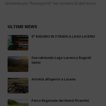
dimenticata “Autosprint” nel numero 8 dell’anno
1972 esordisce con un numero speciale che
celebra trionfalmente l’affacciarsi dell’Italia nel
mondo dei motori. Un lungo reportage passa in
rassegna i circuiti in costruzione nella penisola.…
ULTIME NEWS
6° RADUNO IN STRADA A LAGO LACENO
Descubriendo Lago Laceno y Bagnoli
Irpino
Attività all’aperto a Laceno
Parco Regionale dei Monti Picentini