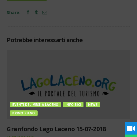
Share:
Potrebbe interessarti anche
EVENTI DEL MESE A LACENO
INFO BICI
NEWS
PRIMO PIANO
Granfondo Lago Laceno 15-07-2018