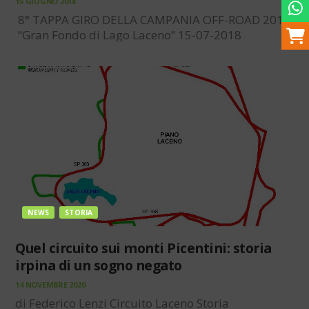
15 GIUGNO 2018
8° TAPPA GIRO DELLA CAMPANIA OFF-ROAD 2018
“Gran Fondo di Lago Laceno” 15-07-2018
Granfondo Lago Laceno Dopo il grande successo
dell’anno scorso che ha visto la neonata “ASD
Laceno Bike” impegnata nell’organizzazione di una
serie di eventi legati alle…
NEWS
STORIA
Quel circuito sui monti Picentini: storia
irpina di un sogno negato
14 NOVEMBRE 2020
di Federico Lenzi Circuito Laceno Storia