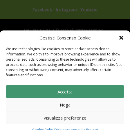
Facebook
-
Instagram
-
Youtube
LACENOTRAVEL.IT © 2022. All Rights Reserved |
via Alle Mandrie, 83043 Bagnoli Irpino AV | P.IVA
Gestisci Consenso Cookie
02670540646
We use technologies like cookies to store and/or access device
Powered by
TreeWeb
|
Privacy
|
Cookie
|
information. We do this to improve browsing experience and to show
Contatti
|
Mappa del Sito
personalized ads. Consenting to these technologies will allow us to
process data such as browsing behavior or unique IDs on this site. Not
consenting or withdrawing consent, may adversely affect certain
features and functions.
Sito realizzato con i fondi del "Gruppo di Azione
Accetta
Locale I Sentieri del Buon Vivere s.c. a r.l.".
Programma di Sviluppo Rurale per la Campania
Nega
2014-2020. Misura 19 - Sviluppo Locale di tipo
partecipativo - Leader. Tipologia di intervento
Visualizza preferenze
6.2.1. Aiuto all'avviamento d'impresa per attività
extra agricole in zone rurali
Cookie Policy
Dichiarazione sulla Privacy