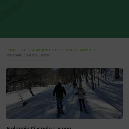
HOME
TUTTI GLI ARTICOLI
ESCURSIONI IN CIASPOLE
NOLEGGIO CIASPOLE LACENO
Noleggio Ciaspole Laceno