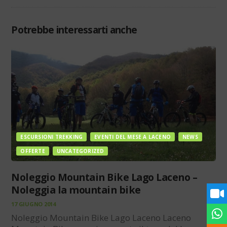
Potrebbe interessarti anche
ESCURSIONI TREKKING
EVENTI DEL MESE A LACENO
NEWS
OFFERTE
UNCATEGORIZED
Noleggio Mountain Bike Lago Laceno –
Noleggia la mountain bike
17 GIUGNO 2014
Noleggio Mountain Bike Lago Laceno Laceno