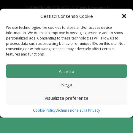
LACENOTRAVEL.IT © 2022. All Rights Reserved |
via Alle Mandrie, 83043 Bagnoli Irpino AV | P.IVA
Gestisci Consenso Cookie
02670540646
We use technologies like cookies to store and/or access device
Powered by
TreeWeb
|
Privacy
|
Cookie
|
information. We do this to improve browsing experience and to show
Contatti
|
Mappa del Sito
personalized ads. Consenting to these technologies will allow us to
process data such as browsing behavior or unique IDs on this site. Not
consenting or withdrawing consent, may adversely affect certain
features and functions.
Sito realizzato con i fondi del "Gruppo di Azione
Accetta
Locale I Sentieri del Buon Vivere s.c. a r.l.".
Programma di Sviluppo Rurale per la Campania
Nega
2014-2020. Misura 19 - Sviluppo Locale di tipo
partecipativo - Leader. Tipologia di intervento
Visualizza preferenze
6.2.1. Aiuto all'avviamento d'impresa per attività
extra agricole in zone rurali
Cookie Policy
Dichiarazione sulla Privacy