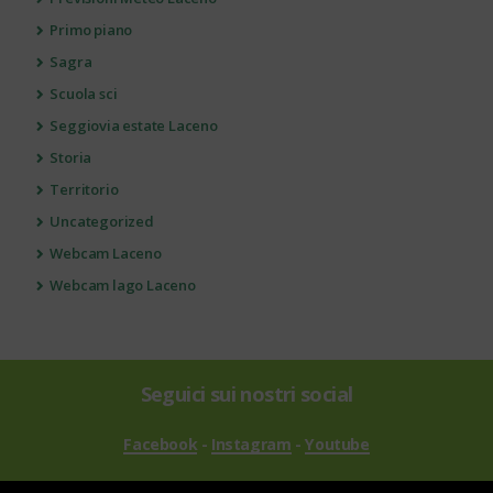
Primo piano
Sagra
Scuola sci
Seggiovia estate Laceno
Storia
Territorio
Uncategorized
Webcam Laceno
Webcam lago Laceno
Seguici sui nostri social
Facebook
-
Instagram
-
Youtube