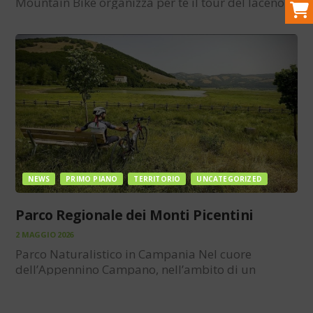
Mountain Bike organizza per te il tour del laceno o
il giro dell’Irpinia. Le v erdi colline, contornate da
alte montagne ideali per gli amanti della
mountain-bike. Con tanti sentieri, alcuni dei
quali…
NEWS
PRIMO PIANO
TERRITORIO
UNCATEGORIZED
Parco Regionale dei Monti Picentini
2 MAGGIO 2026
Parco Naturalistico in Campania Nel cuore
dell’Appennino Campano, nell’ambito di un
comprensorio che interessa le province di Avellino
e Salerno, è situata un’area geografica di elevata