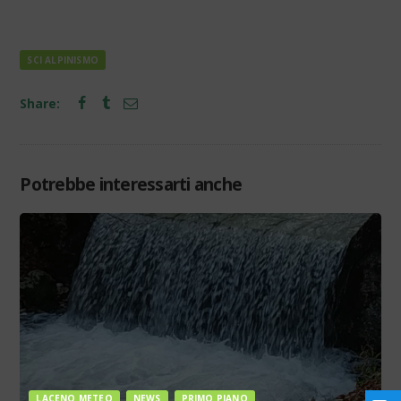
SCI ALPINISMO
Share:
Potrebbe interessarti anche
LACENO METEO
NEWS
PRIMO PIANO