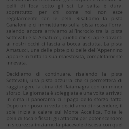
pelli di foca sotto gli sci. La salita è dura,
soprattutto per chi come noi non esce
regolarmente con le pelli. Risaliamo la pista
Canaloni e ci immettiamo sulla pista rossa Forra,
salendo ancora arriviamo all’incrocio tra la pista
Settevalli e la Amatucci, quello che si apre davanti
ai nostri occhi ci lascia a bocca asciutta. La pista
Amatucci, una delle piste più belle dell’Appennino
appare in tutta la sua maestosità, completamente
innevata.
Decidiamo di continuare, risalendo la pista
Settevalli, una pista azzurra che ci permetterà di
raggiungere la cima del Raiamagra con un minor
sforzo. La giornata è soleggiata e una volta arrivati
in cima il panorama ci ripaga dello sforzo fatto.
Dopo un riposo in vetta decidiamo di riscendere, il
sole inizia a calare sul Monte Accellica. Tolte le
pelli di foca e fissati gli attacchi per poter scendere
in sicurezza iniziamo la piacevole discesa con quel