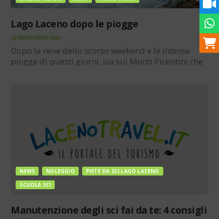
Lago Laceno dopo le piogge
26 NOVEMBRE 2025
Dopo la neve dello scorso weekend e le intense
piogge di questi giorni, sia sui Monti Picentini che
sull’altopiano Laceno, l’ acqua è tornata a riempire
abbondantemente i valloni, i quali diretti verso il
piano hanno ridonato al Lago…
NEWS
NOLEGGIO
PISTE DA SCI LAGO LACENO
SCUOLA SCI
Manutenzione degli sci fai da te: 4 consigli