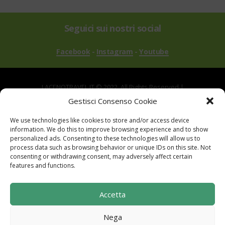
Seguici sui nostri social
Facebook
-
Instagram
-
Youtube
LACENOTRAVEL.IT © 2022. All Rights Reserved |
via Alle Mandrie, 83043 Bagnoli Irpino AV | P.IVA
Gestisci Consenso Cookie
02670540646
We use technologies like cookies to store and/or access device
Powered by
TreeWeb
|
Privacy
|
Cookie
|
information. We do this to improve browsing experience and to show
Contatti
|
Mappa del Sito
personalized ads. Consenting to these technologies will allow us to
process data such as browsing behavior or unique IDs on this site. Not
consenting or withdrawing consent, may adversely affect certain
features and functions.
Sito realizzato con i fondi del "Gruppo di Azione
Accetta
Locale I Sentieri del Buon Vivere s.c. a r.l.".
Programma di Sviluppo Rurale per la Campania
Nega
2014-2020. Misura 19 - Sviluppo Locale di tipo