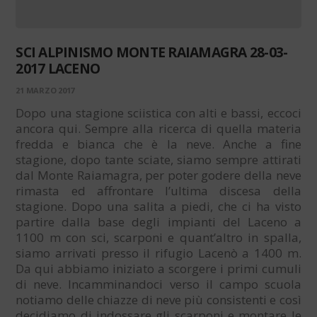
SCI ALPINISMO MONTE RAIAMAGRA 28-03-
2017 LACENO
21 MARZO 2017
Dopo una stagione sciistica con alti e bassi, eccoci
ancora qui. Sempre alla ricerca di quella materia
fredda e bianca che è la neve. Anche a fine
stagione, dopo tante sciate, siamo sempre attirati
dal Monte Raiamagra, per poter godere della neve
rimasta ed affrontare l’ultima discesa della
stagione. Dopo una salita a piedi, che ci ha visto
partire dalla base degli impianti del Laceno a
1100 m con sci, scarponi e quant’altro in spalla,
siamo arrivati presso il rifugio Lacenò a 1400 m.
Da qui abbiamo iniziato a scorgere i primi cumuli
di neve. Incamminandoci verso il campo scuola
notiamo delle chiazze di neve più consistenti e così
decidiamo di indossare gli scarponi e montare le