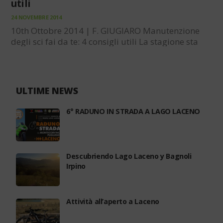
utili
24 NOVEMBRE 2014
10th Ottobre 2014 | F. GIUGIARO Manutenzione
degli sci fai da te: 4 consigli utili La stagione sta
per cominciare e i vostri sci non vedono l’ora di
uscire dai loro ripostigli per tornare sulle piste…
prima però necessitano di un…
ULTIME NEWS
6° RADUNO IN STRADA A LAGO LACENO
Descubriendo Lago Laceno y Bagnoli
Irpino
Attività all’aperto a Laceno