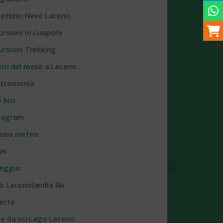
lettino Neve Laceno
ursioni in ciaspole
ursioni Trekking
nti del mese a Laceno
tronomia
 bici
tagram
eno meteo
ws
eggio
o Lacenolandia Ski
erte
te da sci Lago Laceno