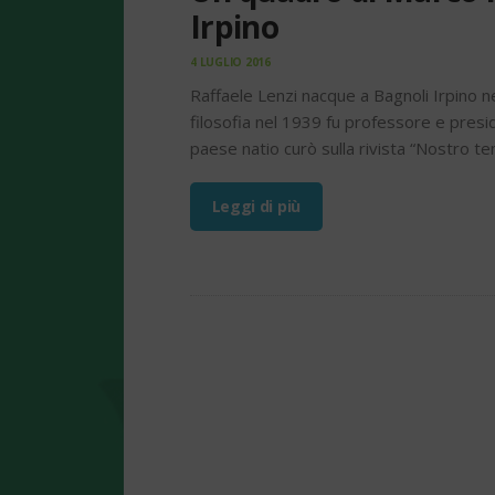
Irpino
4 LUGLIO 2016
Raffaele Lenzi nacque a Bagnoli Irpino n
filosofia nel 1939 fu professore e preside
paese natio curò sulla rivista “Nostro t
Leggi di più