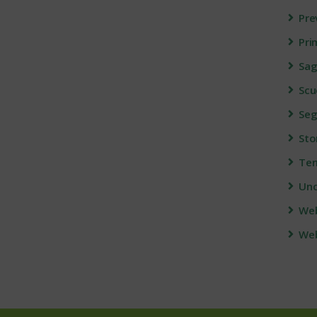
Pre
Pri
Sag
Scu
Seg
Sto
Ter
Unc
We
Web