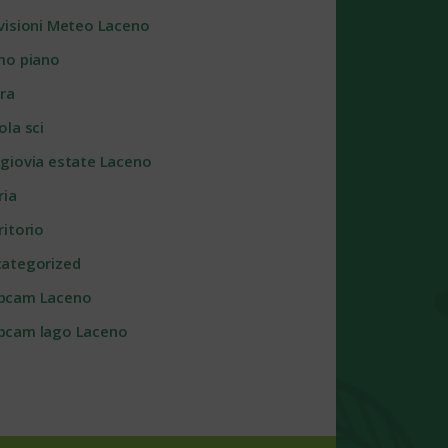
visioni Meteo Laceno
mo piano
ra
ola sci
giovia estate Laceno
ria
ritorio
ategorized
bcam Laceno
cam lago Laceno