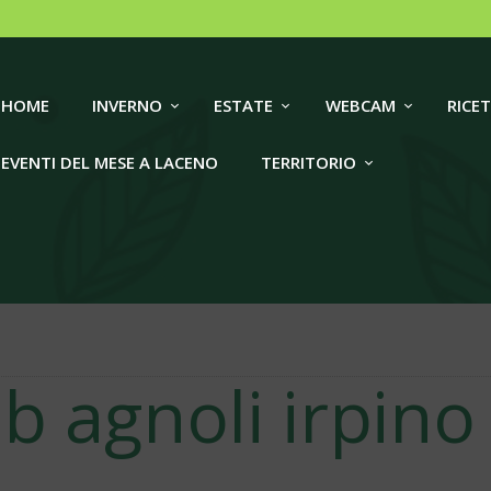
HOME
INVERNO
LACENO TRAVEL
HOME
INVERNO
ESTATE
WEBCAM
RICET
ESTATE
EVENTI DEL MESE A LACENO
TERRITORIO
WEBCAM
RICETTIVITÀ
EVENTI DEL MESE A
LACENO
 b agnoli irpino
TERRITORIO