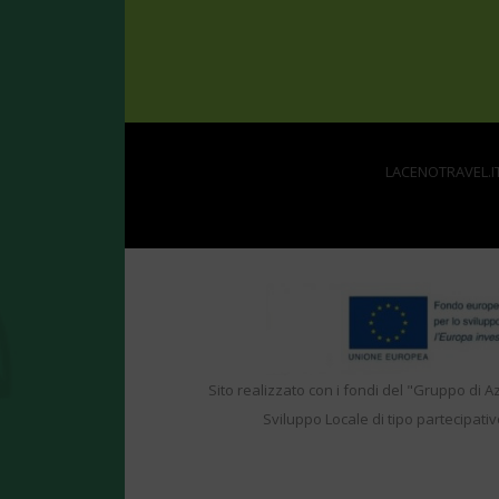
LACENOTRAVEL.IT 
Sito realizzato con i fondi del "Gruppo di A
Sviluppo Locale di tipo partecipativ