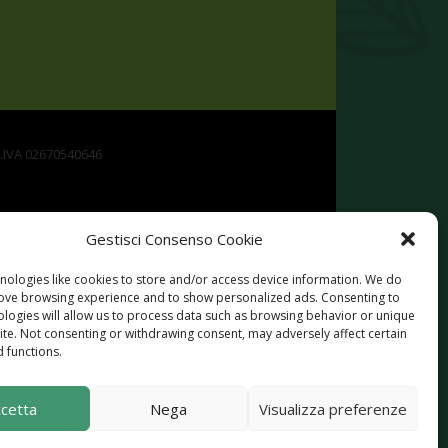
P.IVA 02670540646
Gestisci Consenso Cookie
nologies like cookies to store and/or access device information. We do
rove browsing experience and to show personalized ads. Consenting to
ologies will allow us to process data such as browsing behavior or unique
site. Not consenting or withdrawing consent, may adversely affect certain
Rurale per la Campania 2014-2020. Misura 19 -
 functions.
ttività extra agricole in zone rurali
cetta
Nega
Visualizza preferenze