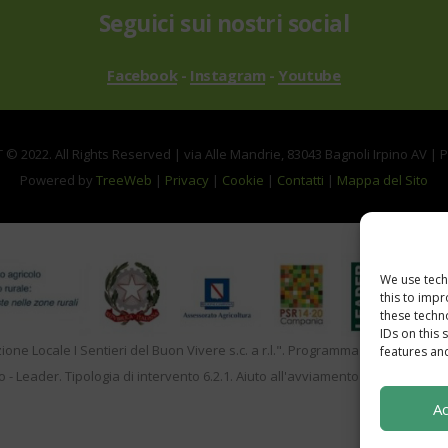
Seguici sui nostri social
Facebook
-
Instagram
-
Youtube
© 2022. All Rights Reserved | via Alle Mandrie, 83043 Bagnoli Irpino AV | 
Powered by
TreeWeb
|
Privacy
|
Cookie
|
Contatti
|
Mappa del Sito
We use tech
this to imp
these techn
IDs on this 
zione Locale I Sentieri del Buon Vivere s.c. a r.l.". Programma di Sviluppo 
features and
o - Leader. Tipologia di intervento 6.2.1. Aiuto all'avviamento d'impresa per a
Ac