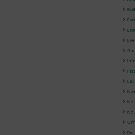
Bol
Esc
Esc
Eve
Gas
Info
Ins
Lac
Ne
Nol
Nol
Off
Pis