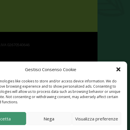
P.IVA 02670540646
Gestisci Consenso Cookie
nologies like cookies to store and/or access device information. We do
rove browsing experience and to show personalized ads. Consenting to
ologies will allow us to process data such as browsing behavior or unique
site. Not consenting or withdrawing consent, may adversely affect certain
Rurale per la Campania 2014-2020. Misura 19 -
 functions.
ttività extra agricole in zone rurali
cetta
Nega
Visualizza preferenze