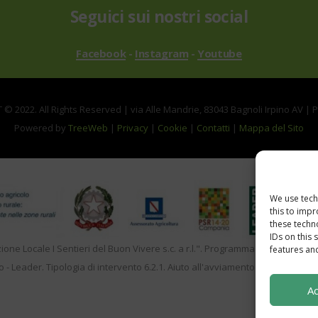
Seguici sui nostri social
Facebook
-
Instagram
-
Youtube
© 2022. All Rights Reserved | via Alle Mandrie, 83043 Bagnoli Irpino AV | 
Powered by
TreeWeb
|
Privacy
|
Cookie
|
Contatti
|
Mappa del Sito
We use tech
this to imp
these techn
IDs on this 
zione Locale I Sentieri del Buon Vivere s.c. a r.l.". Programma di Sviluppo 
features and
o - Leader. Tipologia di intervento 6.2.1. Aiuto all'avviamento d'impresa per a
Ac