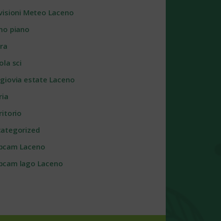
visioni Meteo Laceno
mo piano
ra
ola sci
giovia estate Laceno
ria
ritorio
ategorized
bcam Laceno
cam lago Laceno