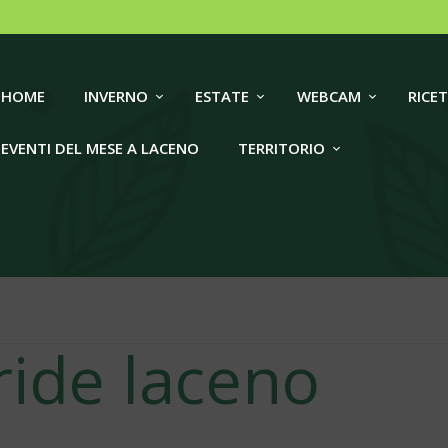
HOME
INVERNO
LACENO TRAVEL
HOME
INVERNO
ESTATE
WEBCAM
RICET
ESTATE
EVENTI DEL MESE A LACENO
TERRITORIO
WEBCAM
RICETTIVITÀ
EVENTI DEL MESE A
LACENO
ride laceno
TERRITORIO