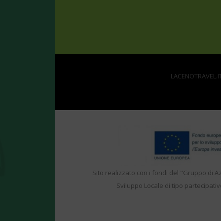
LACENOTRAVEL.IT 
Sito realizzato con i fondi del "Gruppo di A
Sviluppo Locale di tipo partecipativ