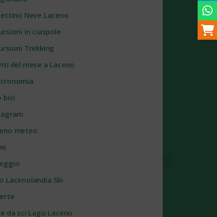
lettino Neve Laceno
ursioni in ciaspole
ursioni Trekking
nti del mese a Laceno
tronomia
 bici
tagram
eno meteo
ws
eggio
o Lacenolandia Ski
erte
te da sci Lago Laceno