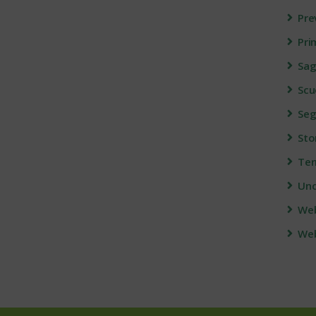
Pre
Pri
Sag
Scu
Seg
Sto
Ter
Unc
We
Web