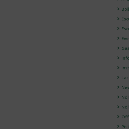
Bol
Esc
Esc
Eve
Gas
Info
Ins
Lac
Ne
Nol
Nol
Off
Pis