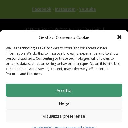
Facebook
-
Instagram
-
Youtube
LACENOTRAVEL.IT © 2022. All Rights Reserved |
via Alle Mandrie, 83043 Bagnoli Irpino AV | P.IVA
Gestisci Consenso Cookie
02670540646
We use technologies like cookies to store and/or access device
Powered by
TreeWeb
|
Privacy
|
Cookie
|
information. We do this to improve browsing experience and to show
Contatti
|
Mappa del Sito
personalized ads. Consenting to these technologies will allow us to
process data such as browsing behavior or unique IDs on this site. Not
consenting or withdrawing consent, may adversely affect certain
features and functions.
Sito realizzato con i fondi del "Gruppo di Azione
Accetta
Locale I Sentieri del Buon Vivere s.c. a r.l.".
Programma di Sviluppo Rurale per la Campania
Nega
2014-2020. Misura 19 - Sviluppo Locale di tipo
partecipativo - Leader. Tipologia di intervento
Visualizza preferenze
6.2.1. Aiuto all'avviamento d'impresa per attività
extra agricole in zone rurali
Cookie Policy
Dichiarazione sulla Privacy