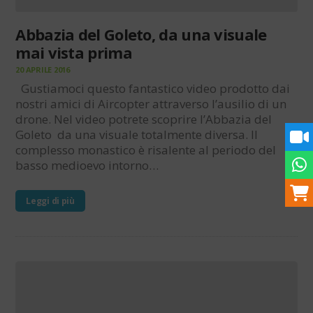
Abbazia del Goleto, da una visuale
mai vista prima
20 APRILE 2016
Gustiamoci questo fantastico video prodotto dai
nostri amici di Aircopter attraverso l’ausilio di un
drone. Nel video potrete scoprire l’Abbazia del
Goleto da una visuale totalmente diversa. Il
complesso monastico è risalente al periodo del
basso medioevo intorno…
Leggi di più