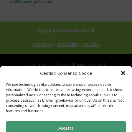
Webcam lago Laceno
Seguici sui nostri social
Facebook
-
Instagram
-
Youtube
LACENOTRAVEL.IT © 2022. All Rights Reserved |
via Alle Mandrie, 83043 Bagnoli Irpino AV | P.IVA
Gestisci Consenso Cookie
02670540646
We use technologies like cookies to store and/or access device
Powered by
TreeWeb
|
Privacy
|
Cookie
|
information. We do this to improve browsing experience and to show
Contatti
|
Mappa del Sito
personalized ads. Consenting to these technologies will allow us to
process data such as browsing behavior or unique IDs on this site. Not
consenting or withdrawing consent, may adversely affect certain
features and functions.
Sito realizzato con i fondi del "Gruppo di Azione
Accetta
Locale I Sentieri del Buon Vivere s.c. a r.l.".