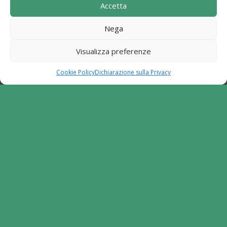
Accetta
Locale I Sentieri del Buon Vivere s.c. a r.l.".
Programma di Sviluppo Rurale per la Campania
Nega
2014-2020. Misura 19 - Sviluppo Locale di tipo
partecipativo - Leader. Tipologia di intervento
Visualizza preferenze
6.2.1. Aiuto all'avviamento d'impresa per attività
extra agricole in zone rurali
Cookie Policy
Dichiarazione sulla Privacy