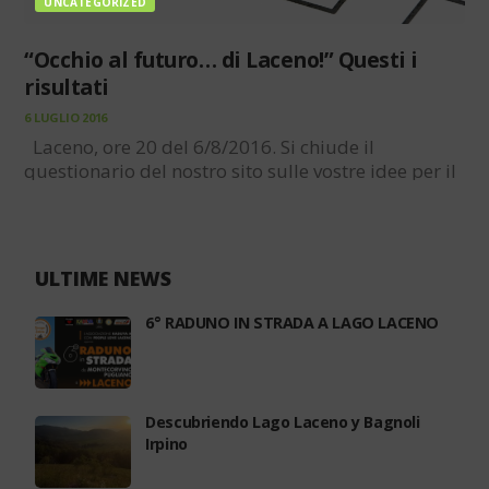
UNCATEGORIZED
“Occhio al futuro… di Laceno!” Questi i
risultati
6 LUGLIO 2016
Laceno, ore 20 del 6/8/2016. Si chiude il
questionario del nostro sito sulle vostre idee per il
futuro del verde altopiano Irpino. Ora è tempo di
analizzare i risultati e trarne delle conclusioni. Di
seguito indicheremo, domanda per…
ULTIME NEWS
6° RADUNO IN STRADA A LAGO LACENO
Descubriendo Lago Laceno y Bagnoli
Irpino