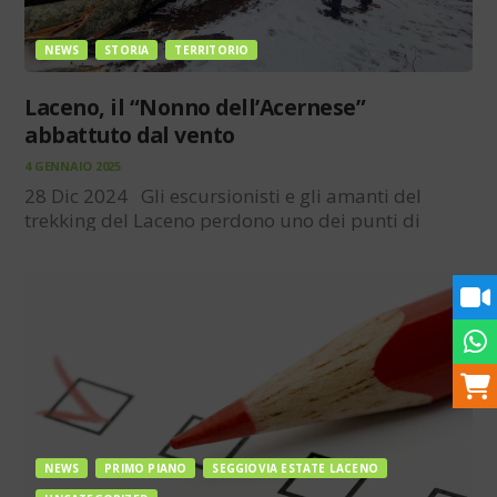
NEWS
STORIA
TERRITORIO
Laceno, il “Nonno dell’Acernese”
abbattuto dal vento
4 GENNAIO 2025
28 Dic 2024 Gli escursionisti e gli amanti del
trekking del Laceno perdono uno dei punti di
riferimento più longevi: “il nonno dell’ Acernese”, il
secolare faggio del diametro di 567 centimetri
risalente a 350-400 anni, è caduto nei giorni…
NEWS
PRIMO PIANO
SEGGIOVIA ESTATE LACENO