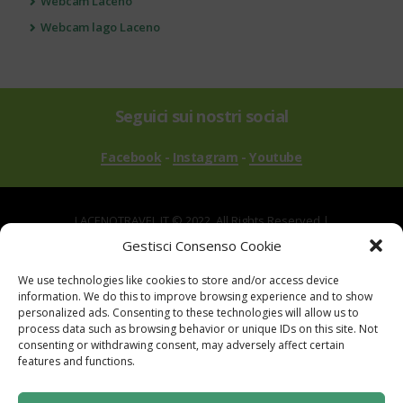
Webcam Laceno
Webcam lago Laceno
Seguici sui nostri social
Facebook
-
Instagram
-
Youtube
LACENOTRAVEL.IT © 2022. All Rights Reserved |
via Alle Mandrie, 83043 Bagnoli Irpino AV | P.IVA
Gestisci Consenso Cookie
02670540646
We use technologies like cookies to store and/or access device
Powered by
TreeWeb
|
Privacy
|
Cookie
|
information. We do this to improve browsing experience and to show
Contatti
|
Mappa del Sito
personalized ads. Consenting to these technologies will allow us to
process data such as browsing behavior or unique IDs on this site. Not
consenting or withdrawing consent, may adversely affect certain
features and functions.
Sito realizzato con i fondi del "Gruppo di Azione