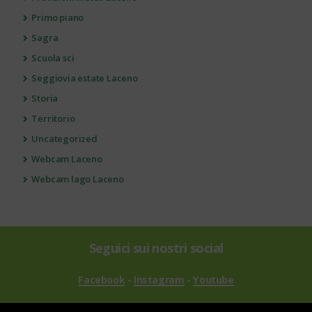
Primo piano
Sagra
Scuola sci
Seggiovia estate Laceno
Storia
Territorio
Uncategorized
Webcam Laceno
Webcam lago Laceno
Seguici sui nostri social
Facebook
-
Instagram
-
Youtube