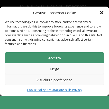
LACENOTRAVEL.IT © 2022. All Rights Reserved |
via Alle Mandrie, 83043 Bagnoli Irpino AV | P.IVA
Gestisci Consenso Cookie
02670540646
We use technologies like cookies to store and/or access device
Powered by
TreeWeb
|
Privacy
|
Cookie
|
information. We do this to improve browsing experience and to show
Contatti
|
Mappa del Sito
personalized ads. Consenting to these technologies will allow us to
process data such as browsing behavior or unique IDs on this site. Not
consenting or withdrawing consent, may adversely affect certain
features and functions.
Sito realizzato con i fondi del "Gruppo di Azione
Accetta
Locale I Sentieri del Buon Vivere s.c. a r.l.".
Programma di Sviluppo Rurale per la Campania
Nega
2014-2020. Misura 19 - Sviluppo Locale di tipo
partecipativo - Leader. Tipologia di intervento
Visualizza preferenze
6.2.1. Aiuto all'avviamento d'impresa per attività
extra agricole in zone rurali
Cookie Policy
Dichiarazione sulla Privacy