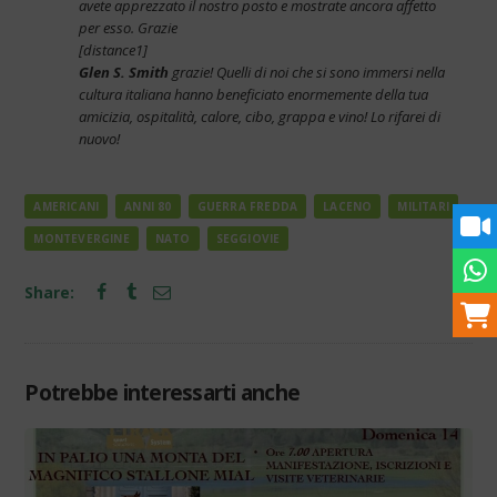
avete apprezzato il nostro posto e mostrate ancora affetto
per esso. Grazie
[distance1]
Glen S. Smith
grazie! Quelli di noi che si sono immersi nella
cultura italiana hanno beneficiato enormemente della tua
amicizia, ospitalità, calore, cibo, grappa e vino! Lo rifarei di
nuovo!
AMERICANI
ANNI 80
GUERRA FREDDA
LACENO
MILITARI
MONTEVERGINE
NATO
SEGGIOVIE
Share:
Potrebbe interessarti anche