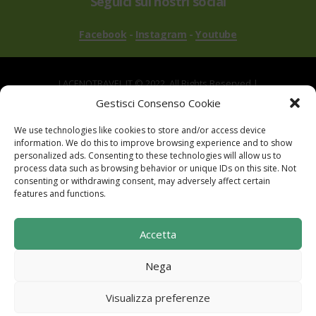
Seguici sui nostri social
Facebook
-
Instagram
-
Youtube
LACENOTRAVEL.IT © 2022. All Rights Reserved |
via Alle Mandrie, 83043 Bagnoli Irpino AV | P.IVA
Gestisci Consenso Cookie
02670540646
We use technologies like cookies to store and/or access device
Powered by
TreeWeb
|
Privacy
|
Cookie
|
information. We do this to improve browsing experience and to show
Contatti
|
Mappa del Sito
personalized ads. Consenting to these technologies will allow us to
process data such as browsing behavior or unique IDs on this site. Not
consenting or withdrawing consent, may adversely affect certain
features and functions.
Sito realizzato con i fondi del "Gruppo di Azione
Accetta
Locale I Sentieri del Buon Vivere s.c. a r.l.".
Programma di Sviluppo Rurale per la Campania
Nega
2014-2020. Misura 19 - Sviluppo Locale di tipo
partecipativo - Leader. Tipologia di intervento
Visualizza preferenze
6.2.1. Aiuto all'avviamento d'impresa per attività