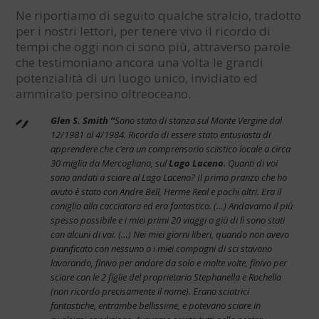
Ne riportiamo di seguito qualche stralcio, tradotto
per i nostri lettori, per tenere vivo il ricordo di
tempi che oggi non ci sono più, attraverso parole
che testimoniano ancora una volta le grandi
potenzialità di un luogo unico, invidiato ed
ammirato persino oltreoceano.
Glen S. Smith “
Sono stato di stanza sul Monte Vergine dal
12/1981 al 4/1984. Ricordo di essere stato entusiasta di
apprendere che c’era un comprensorio sciistico locale a circa
30 miglia da Mercogliano, sul
Lago Laceno
. Quanti di voi
sono andati a sciare al Lago Laceno? Il primo pranzo che ho
avuto è stato con Andre Bell, Herme Real e pochi altri. Era il
coniglio alla cacciatora ed era fantastico. (…) Andavamo il più
spesso possibile e i miei primi 20 viaggi o giù di lì sono stati
con alcuni di voi. (…) Nei miei giorni liberi, quando non avevo
pianificato con nessuno o i miei compagni di sci stavano
lavorando, finivo per andare da solo e molte volte, finivo per
sciare con le 2 figlie del proprietario Stephanella e Rochella
(non ricordo precisamente il nome). Erano sciatrici
fantastiche, entrambe bellissime, e potevano sciare in