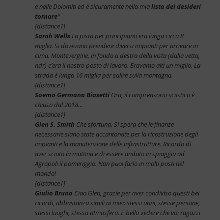
e nelle Dolomiti ed è sicuramente nella mia
lista dei desideri
tornare
“
[distance1]
Sarah Wells
La pista per principianti era lunga circa 8
miglia. Si dovevano prendere diversi impianti per arrivare in
cima. Montevergine, in fondo a destra della vista (dalla vetta,
ndr) c’era il nostro posto di lavoro. Eravamo alti un miglio. La
strada è lunga 16 miglia per salire sulla montagna.
[distance1]
Soemo Germano Biasetti
Ora, il comprensorio sciistico è
chiuso dal 2018…
[distance1]
Glen S. Smith
Che sfortuna. Si spera che le finanze
necessarie siano state accantonate per la ricostruzione degli
impianti e la manutenzione delle infrastrutture. Ricordo di
aver sciato la mattina e di essere andato in spiaggia ad
Agropoli il pomeriggio. Non puoi farlo in molti posti nel
mondo!
[distance1]
Giulio Bruno
Ciao Glen, grazie per aver condiviso questi bei
ricordi, abbastanza simili ai miei: stessi anni, stesse persone,
stessi luoghi, stessa atmosfera. È bello vedere che voi ragazzi