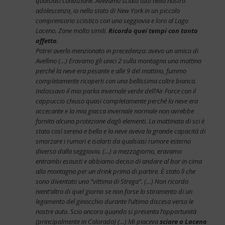
qualsiasi condizione. Avevamo sciato tutti nella nostra
adolescenza, io nello stato di New York in un piccolo
comprensorio sciistico con una seggiovia e loro al Lago
Laceno. Zone molto simili.
Ricordo quei tempi con tanto
affetto
.
Potrei averlo menzionato in precedenza: avevo un amico di
Avellino (…) Eravamo gli unici 2 sulla montagna una mattina
perché la neve era pesante e alle 9 del mattino, fummo
completamente ricoperti con una bellissima coltre bianca.
Indossavo il mio parka invernale verde dell’Air Force con il
cappuccio chiuso quasi completamente perché la neve era
accecante e la mia giacca invernale normale non avrebbe
fornito alcuna protezione dagli elementi. La mattinata di sci è
stata così serena e bella e la neve aveva la grande capacità di
smorzare i rumori e isolarti da qualsiasi rumore esterno
diverso dalla seggiovia. (…) a mezzogiorno, eravamo
entrambi esausti e abbiamo deciso di andare al bar in cima
alla montagna per un drink prima di partire. È stato lì che
sono diventato una “vittima di Strega”. (…) Non ricordo
nient’altro di quel giorno se non forse lo stiramento di un
legamento del ginocchio durante l’ultima discesa verso le
nostre auto. Scio ancora quando si presenta l’opportunità
(principalmente in Colorado) (…) Mi piaceva
sciare a Laceno