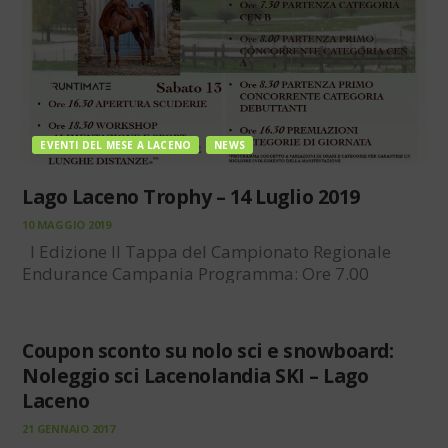
EVENTI DEL MESE A LACENO
NEWS
Lago Laceno Trophy – 14 Luglio 2019
10 MAGGIO 2019
NOLO
I Edizione II Tappa del Campionato Regionale
LACENOLANDIA
Endurance Campania Programma: Ore 7.00
SKI
Apertura Manifestazione Ore 7.30 Partenza primo
UNCATEGORIZED
concorrente categoria cen b 81 km[distance1] ORE
8.00 Partenza primo concorrente categoria cen a
Coupon sconto su nolo sci e snowboard:
54 km[distance1] Ore 8.30 Partenza primo…
Noleggio sci Lacenolandia SKI – Lago
Laceno
21 GENNAIO 2017