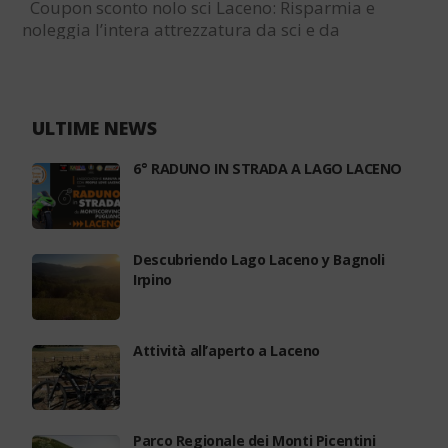
Coupon sconto nolo sci Laceno: Risparmia e
noleggia l’intera attrezzatura da sci e da
snowboard; scarponi, caschi, bastoni e ancora
slittini e bob. Basta stampare il coupon che ti darà
la possibilità di approfittare di uno sconto del…
ULTIME NEWS
6° RADUNO IN STRADA A LAGO LACENO
Descubriendo Lago Laceno y Bagnoli
Irpino
Attività all’aperto a Laceno
Parco Regionale dei Monti Picentini